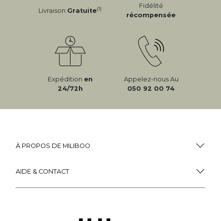
Fidélité
(1)
Livraison
Gratuite
récompensée
Expédition
en
Appelez-nous Au
24/72h
050 92 00 74
À PROPOS DE MILIBOO
AIDE & CONTACT