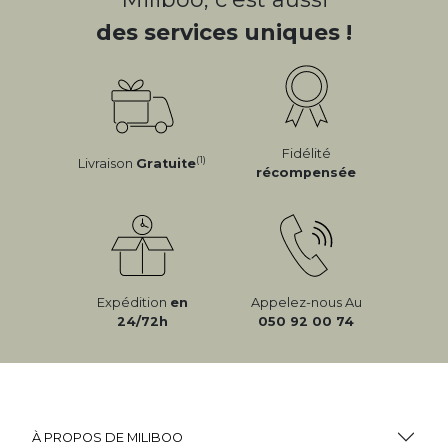
des services uniques !
Fidélité
(1)
Livraison
Gratuite
récompensée
Expédition
en
Appelez-nous Au
24/72h
050 92 00 74
À PROPOS DE MILIBOO