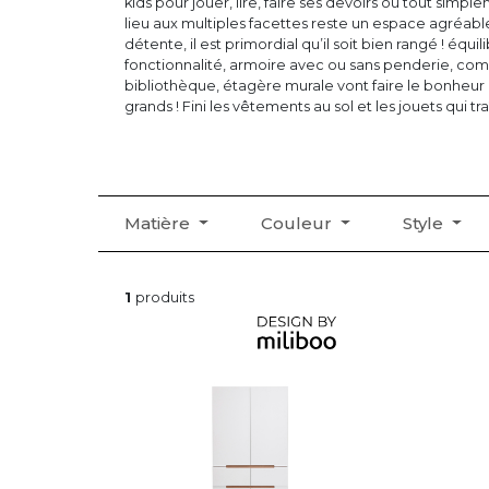
kids pour jouer, lire, faire ses devoirs ou tout simp
lieu aux multiples facettes reste un espace agréable 
détente, il est primordial qu’il soit bien rangé ! équi
fonctionnalité, armoire avec ou sans penderie, co
bibliothèque, étagère murale vont faire le bonheu
grands ! Fini les vêtements au sol et les jouets qui t
sélection de rangements enfant !
Matière
Couleur
Style
1
produits