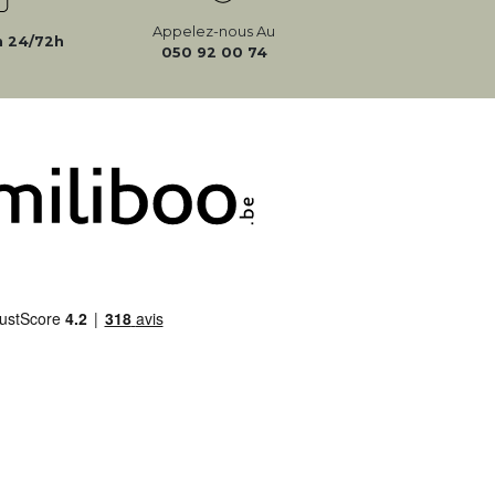
Appelez-nous Au
n 24/72h
050 92 00 74