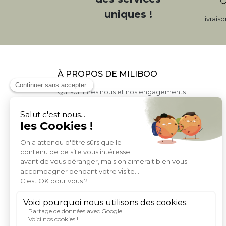
uniques !
Livrais
À PROPOS DE MILIBOO
Qui sommes nous et nos engagements
Moyens de paiement
Livraison
Conditions générales de Vente
Politique de protection des données personnelles
Conditions générales d'utilisation du site
Droits informatique et libertés
Carte de fidelite et parrainage
Rejoignez-nous
Index égalité femme homme