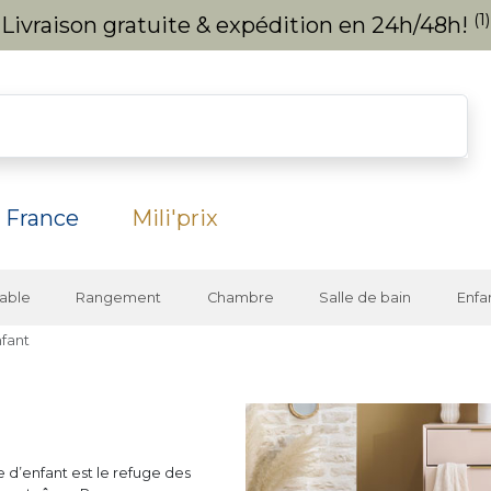
(1)
Livraison gratuite & expédition en 24h/48h!
 France
Mili'prix
able
Rangement
Chambre
Salle de bain
Enfa
fant
 d’enfant est le refuge des