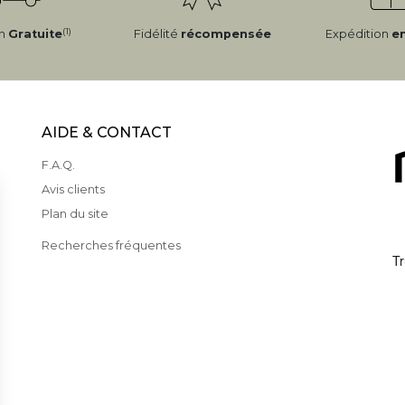
(1)
on
Gratuite
Fidélité
récompensée
Expédition
e
AIDE & CONTACT
F.A.Q.
Avis clients
Plan du site
Recherches fréquentes