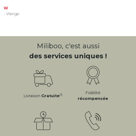
W
- Wenge
Miliboo, c'est aussi
des services uniques !
Fidélité
(1)
Livraison
Gratuite
récompensée