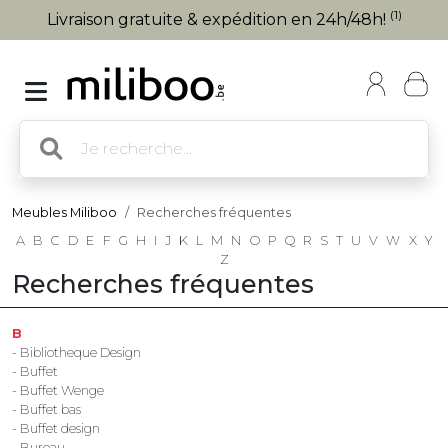
(1)
Livraison gratuite & expédition en 24h/48h!
Meubles Miliboo
Recherches fréquentes
A
B
C
D
E
F
G
H
I
J
K
L
M
N
O
P
Q
R
S
T
U
V
W
X
Y
Z
Recherches fréquentes
B
- Bibliotheque Design
- Buffet
- Buffet Wenge
- Buffet bas
- Buffet design
- Bureau