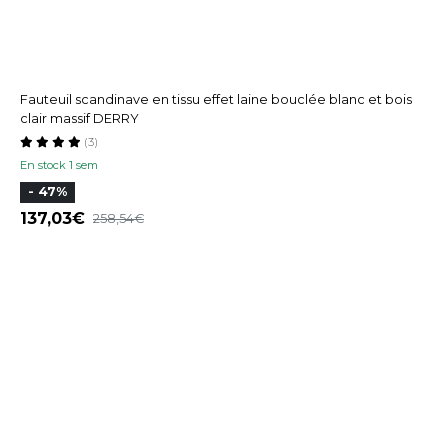
Fauteuil scandinave en tissu effet laine bouclée blanc et bois
clair massif DERRY
(3)
En stock 1 sem
- 47%
137,03
258,54