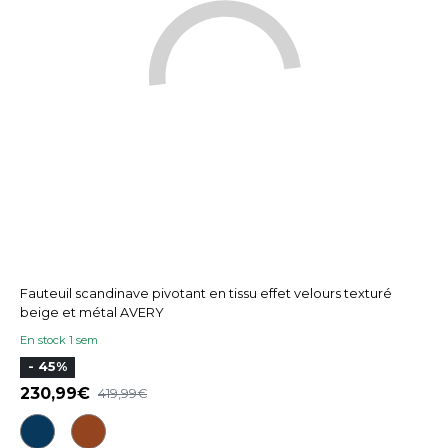
Fauteuil scandinave pivotant en tissu effet velours texturé
beige et métal AVERY
En stock 1 sem
- 45%
230,99
419,99