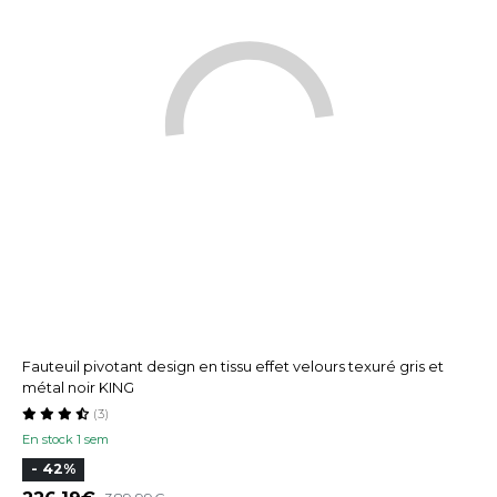
Fauteuil pivotant design en tissu effet velours texuré gris et
métal noir KING
(3)
En stock 1 sem
- 42%