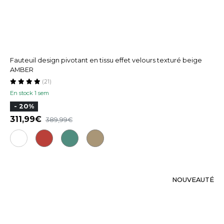
Fauteuil design pivotant en tissu effet velours texturé beige
AMBER
(21)
En stock 1 sem
- 20%
311,99
389,99
NOUVEAUTÉ