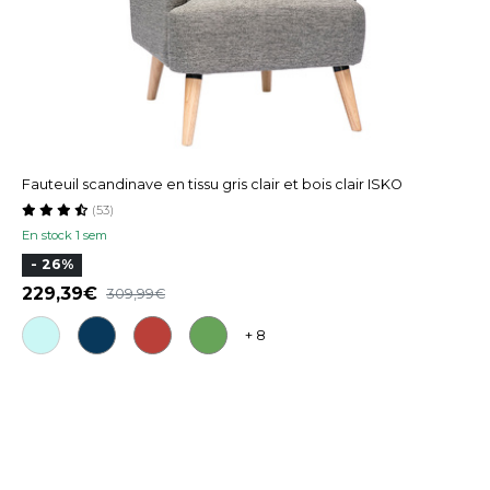
Fauteuil scandinave en tissu gris clair et bois clair ISKO
(53)
En stock 1 sem
- 26%
229,39
309,99
+ 8