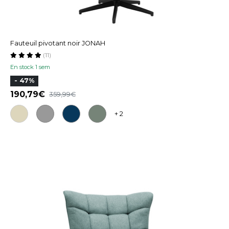
Fauteuil pivotant noir JONAH
(11)
En stock 1 sem
- 47%
190,79
359,99
+ 2