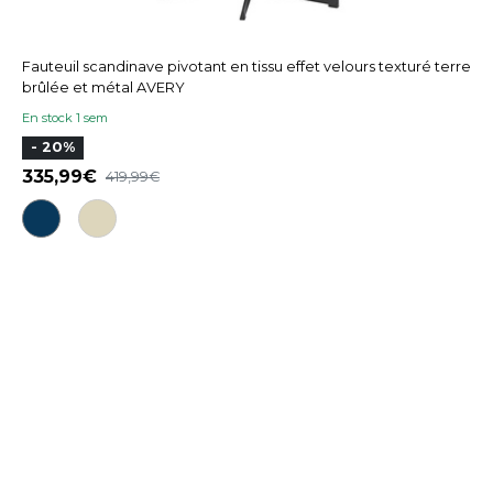
Fauteuil scandinave pivotant en tissu effet velours texturé terre
brûlée et métal AVERY
En stock 1 sem
- 20%
335,99
419,99