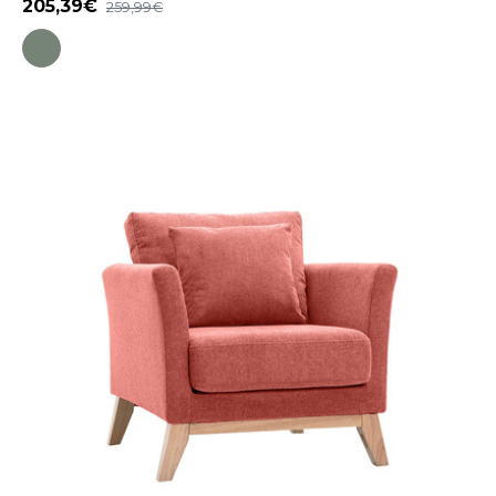
205,39
259,99