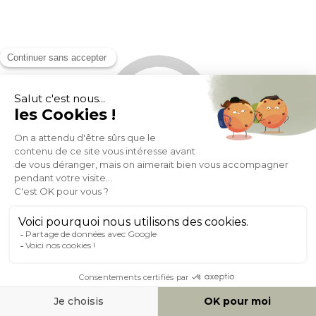
Fauteuil pivotant en cuir marron et métal noir HUXLEY
En stock 1 sem
519,99