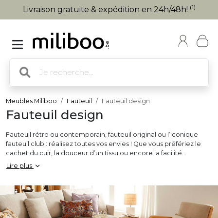
(1)
Livraison gratuite & expédition en 24h/48h!
Meubles Miliboo
Fauteuil
Fauteuil design
Fauteuil design
Fauteuil rétro ou contemporain, fauteuil original ou l’iconique
fauteuil club : réalisez toutes vos envies ! Que vous préfériez le
cachet du cuir, la douceur d’un tissu ou encore la facilité
d’entretien de la résine polyuréthane, nous vous proposons des
Lire plus
fauteuils
design et confortables pour meubler avec style votre
intérieur. Laissez-vous séduire par notre sélection aussi cosy et
esthétique pour tous les goûts et tous les budgets !