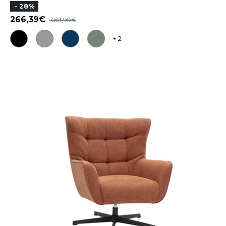
- 28%
266,39
369,99
+ 2