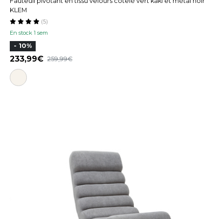
Fauteuil pivotant en tissu velours côtelé vert kaki et métal noir
KLEM
(5)
En stock 1 sem
- 10%
233,99
259,99