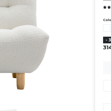
Colo
- 
3