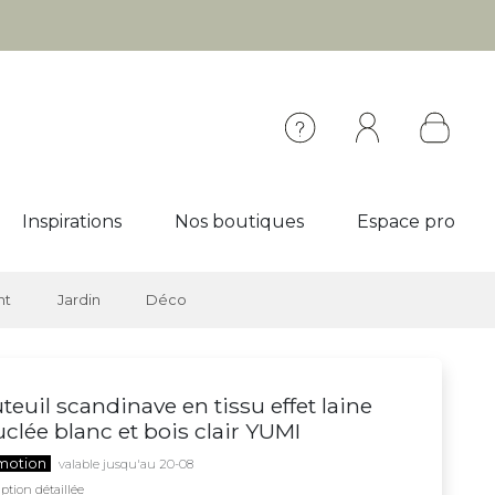
Inspirations
Nos boutiques
Espace pro
nt
Jardin
Déco
teuil scandinave en tissu effet laine
clée blanc et bois clair YUMI
motion
valable jusqu'au 20-08
ption détaillée