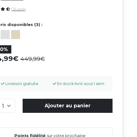
(34 avis)
ris disponibles (3) :
30%
14,99
449,99
Livraison gratuite
En stock livré sous 1 sem
Ajouter au panier
Points fidélité
sur votre prochaine