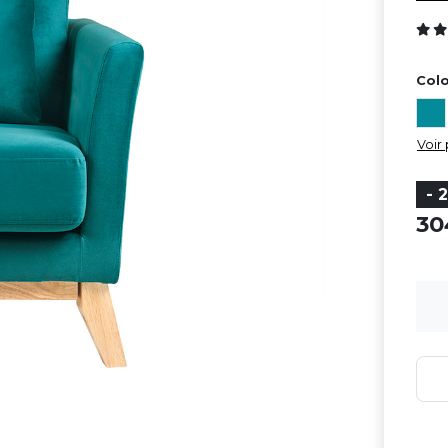
Colo
Voir 
- 
3