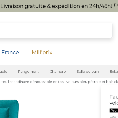
(1)
Livraison gratuite & expédition en 24h/48h!
 France
Mili'prix
able
Rangement
Chambre
Salle de bain
Enfa
uteuil scandinave déhoussable en tissu velours bleu pétrole et bois c
Fau
vel
Pro
Descri