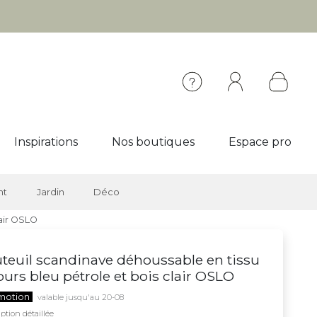
Inspirations
Nos boutiques
Espace pro
nt
Jardin
Déco
lair OSLO
teuil scandinave déhoussable en tissu
ours bleu pétrole et bois clair OSLO
motion
valable jusqu'au 20-08
ption détaillée