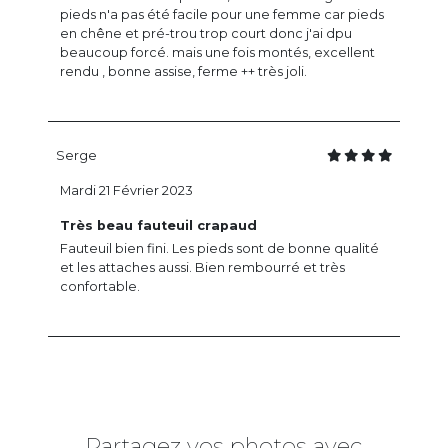
pieds n'a pas été facile pour une femme car pieds
en chêne et pré-trou trop court donc j'ai dpu
beaucoup forcé. mais une fois montés, excellent
rendu , bonne assise, ferme ++ très joli.
Serge
Mardi 21 Février 2023
Très beau fauteuil crapaud
Fauteuil bien fini. Les pieds sont de bonne qualité
et les attaches aussi. Bien rembourré et très
confortable.
Partagez vos photos avec