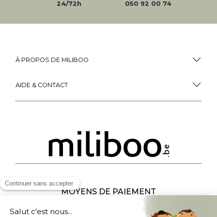
VOIR PLUS
Miliboo, c'est aussi
des services uniques !
Fidélité
(1)
Livraison
Gratuite
récompensée