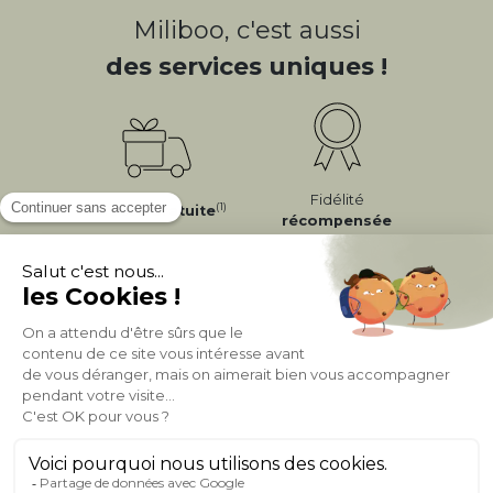
Miliboo, c'est aussi
des services uniques !
Fidélité
(1)
Livraison
Gratuite
récompensée
Expédition
en
Appelez-nous Au
24/72h
050 92 00 74