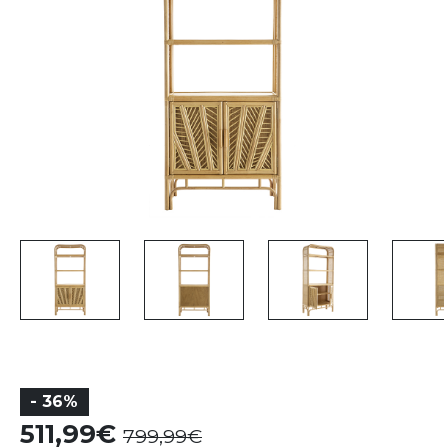
- 36%
511,99
799,99