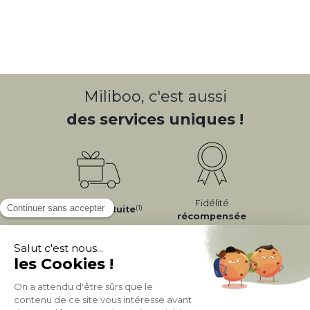
Miliboo, c'est aussi
des services uniques !
Fidélité
(1)
Livraison
Gratuite
récompensée
Expédition
en
Appelez-nous Au