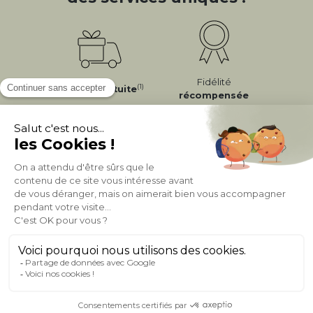
Fidélité
(1)
Livraison
Gratuite
récompensée
Expédition
en
Appelez-nous Au
24/72h
050 92 00 74
À PROPOS DE MILIBOO