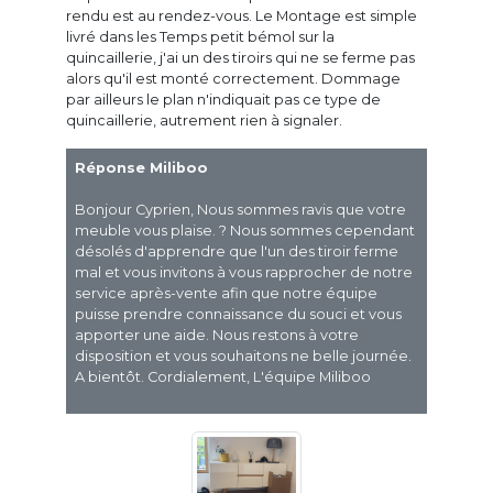
rendu est au rendez-vous. Le Montage est simple
livré dans les Temps petit bémol sur la
quincaillerie, j'ai un des tiroirs qui ne se ferme pas
alors qu'il est monté correctement. Dommage
par ailleurs le plan n'indiquait pas ce type de
quincaillerie, autrement rien à signaler.
Réponse Miliboo
Bonjour Cyprien, Nous sommes ravis que votre
meuble vous plaise. ? Nous sommes cependant
désolés d'apprendre que l'un des tiroir ferme
mal et vous invitons à vous rapprocher de notre
service après-vente afin que notre équipe
puisse prendre connaissance du souci et vous
apporter une aide. Nous restons à votre
disposition et vous souhaitons ne belle journée.
A bientôt. Cordialement, L'équipe Miliboo