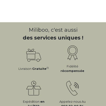
Miliboo, c'est aussi
des services uniques !
Fidélité
(1)
Livraison
Gratuite
récompensée
Expédition
en
Appelez-nous Au