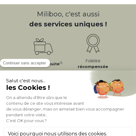
Miliboo, c'est aussi
des services uniques !
Fidélité
(1)
Livraison
Gratuite
récompensée
Expédition
en
Appelez-nous Au
24/72h
050 92 00 74