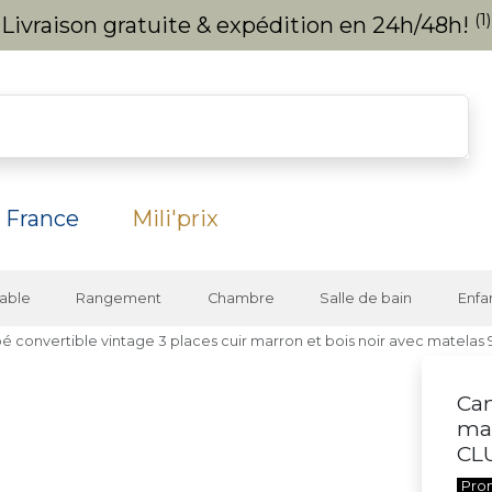
(1)
Livraison gratuite & expédition en 24h/48h!
 France
Mili'prix
able
Rangement
Chambre
Salle de bain
Enfa
é convertible vintage 3 places cuir marron et bois noir avec matelas
Can
mar
CL
Pro