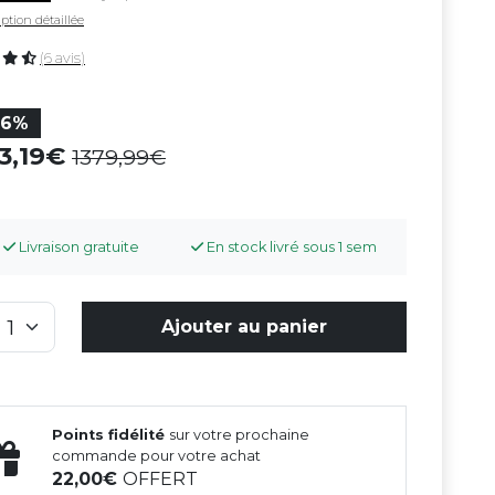
ption détaillée
(6 avis)
36%
83,19
1379,99
Livraison gratuite
En stock livré sous 1 sem
Ajouter au panier
Points fidélité
sur votre prochaine
commande pour votre achat
22,00
OFFERT