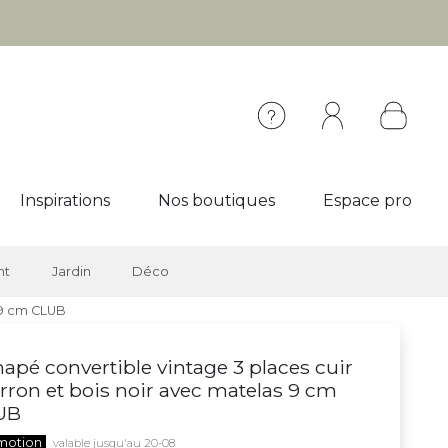
Inspirations
Nos boutiques
Espace pro
nt
Jardin
Déco
 9 cm CLUB
apé convertible vintage 3 places cuir
ron et bois noir avec matelas 9 cm
UB
motion
valable jusqu'au 20-08