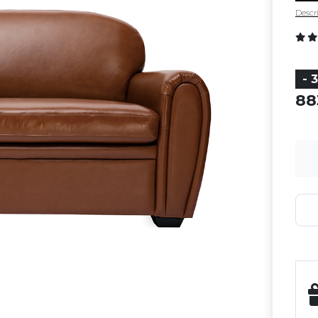
Descri
- 
8