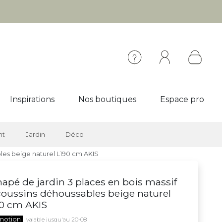
Inspirations
Nos boutiques
Espace pro
nt
Jardin
Déco
bles beige naturel L190 cm AKIS
apé de jardin 3 places en bois massif
coussins déhoussables beige naturel
0 cm AKIS
motion
valable jusqu'au 20-08