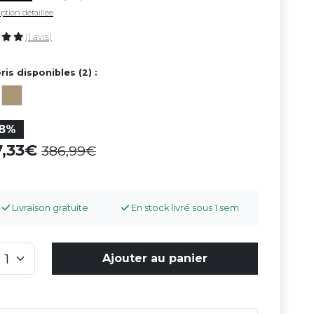
ption détaillée
(1 avis)
ris disponibles (2) :
18%
7,33
386,99
Livraison gratuite
En stock livré sous 1 sem
Ajouter au panier