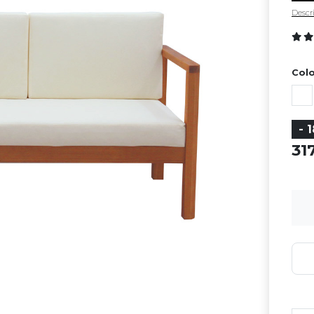
Descri
Colo
- 
31