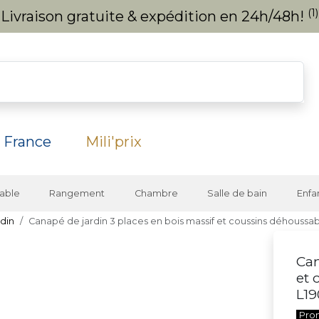
(1)
Livraison gratuite & expédition en 24h/48h!
 France
Mili'prix
able
Rangement
Chambre
Salle de bain
Enfa
rdin
Canapé de jardin 3 places en bois massif et coussins déhoussa
Can
et 
L19
Pro