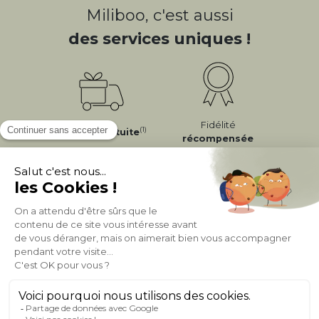
Miliboo, c'est aussi
des services uniques !
Fidélité
(1)
Livraison
Gratuite
récompensée
Expédition
en
Appelez-nous Au
24/72h
050 92 00 74