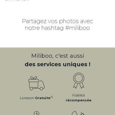
Partagez vos photos avec
notre hashtag #miliboo
Miliboo, c'est aussi
des services uniques !
Fidélité
(1)
Livraison
Gratuite
récompensée