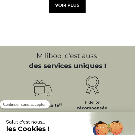
VOIR PLUS
Miliboo, c'est aussi
des services uniques !
Fidélité
(1)
Livraison
Gratuite
récompensée