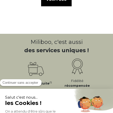
Miliboo, c'est aussi
des services uniques !
Fidélité
(1)
Livraison
Gratuite
récompensée