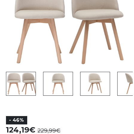
- 46%
124,19
229,99