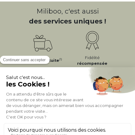
Miliboo, c'est aussi
des services uniques !
Fidélité
(1)
Livraison
Gratuite
récompensée
Expédition
en
Appelez-nous Au
24/72h
050 92 00 74