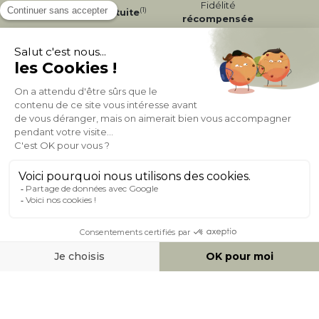
Fidélité
(1)
Livraison
Gratuite
récompensée
Expédition
en
Appelez-nous Au
24/72h
050 92 00 74
À PROPOS DE MILIBOO
AIDE & CONTACT