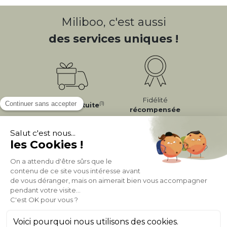
Miliboo, c'est aussi
des services uniques !
Fidélité
(1)
Livraison
Gratuite
récompensée
Expédition
en
Appelez-nous Au
24/72h
050 92 00 74