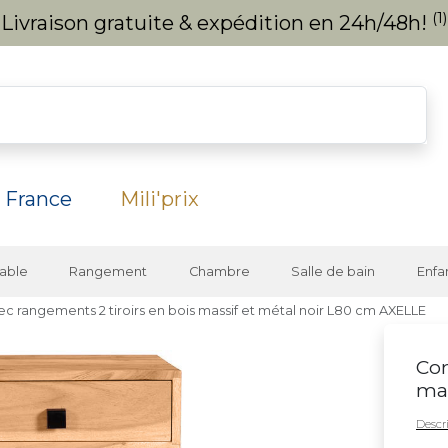
(1)
Livraison gratuite & expédition en 24h/48h!
 France
Mili'prix
able
Rangement
Chambre
Salle de bain
Enfa
c rangements 2 tiroirs en bois massif et métal noir L80 cm AXELLE
Con
mas
Descri