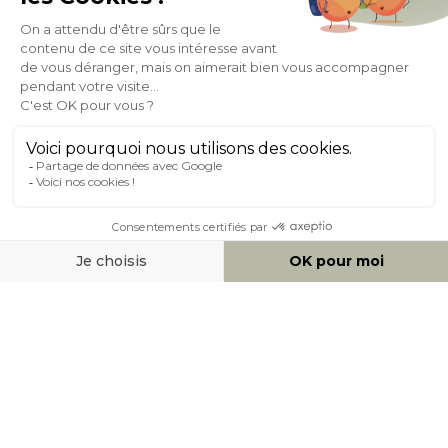
Expédition
en
Appelez-nous Au
24/72h
050 92 00 74
À PROPOS DE MILIBOO
AIDE & CONTACT