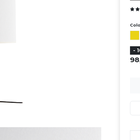
Colo
- 
9