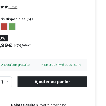
(2 avis)
ris disponibles (3) :
10%
8,99
109,99
Livraison gratuite
En stock livré sous 1 sem
Ajouter au panier
Points fidélité
sur votre prochaine