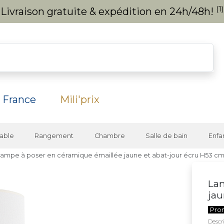
(1)
Livraison gratuite & expédition en 24h/48h!
 France
Mili'prix
able
Rangement
Chambre
Salle de bain
Enfa
Lampe à poser en céramique émaillée jaune et abat-jour écru H53 
Lam
jau
Pro
Descri