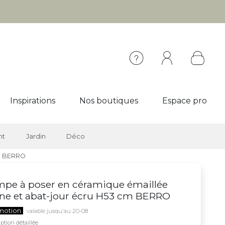
Inspirations
Nos boutiques
Espace pro
nt
Jardin
Déco
cm BERRO
pe à poser en céramique émaillée
ne et abat-jour écru H53 cm BERRO
motion
valable jusqu'au 20-08
ption détaillée