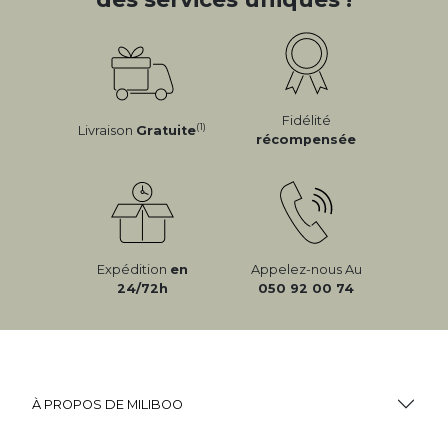
Fidélité
(1)
Livraison
Gratuite
récompensée
Expédition
en
Appelez-nous Au
24/72h
050 92 00 74
À PROPOS DE MILIBOO