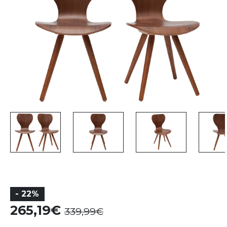
- 22%
265,19
339,99