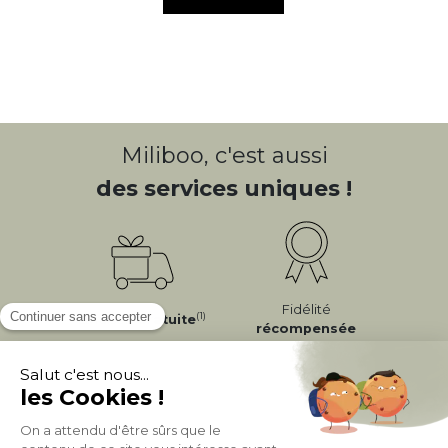
Miliboo, c'est aussi
des services uniques !
Fidélité
(1)
Livraison
Gratuite
récompensée