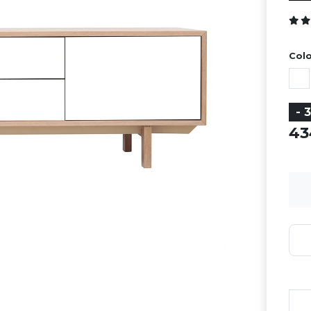
Colo
- 
4