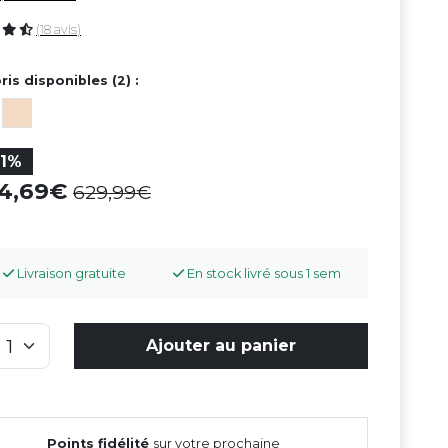
(18 avis)
ris disponibles (2) :
31%
34,69
629,99
Livraison gratuite
En stock livré sous 1 sem
Ajouter au panier
Points fidélité
sur votre prochaine