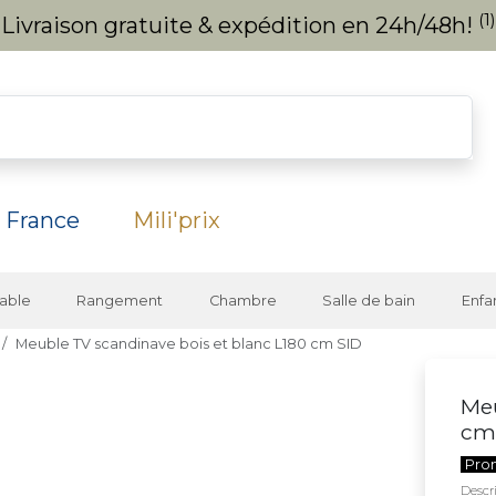
(1)
Livraison gratuite & expédition en 24h/48h!
 France
Mili'prix
able
Rangement
Chambre
Salle de bain
Enfa
Meuble TV scandinave bois et blanc L180 cm SID
Meu
cm
Pro
Descri