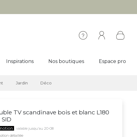
Inspirations
Nos boutiques
Espace pro
nt
Jardin
Déco
ble TV scandinave bois et blanc L180
 SID
motion
valable jusqu'au 20-08
ption détaillée