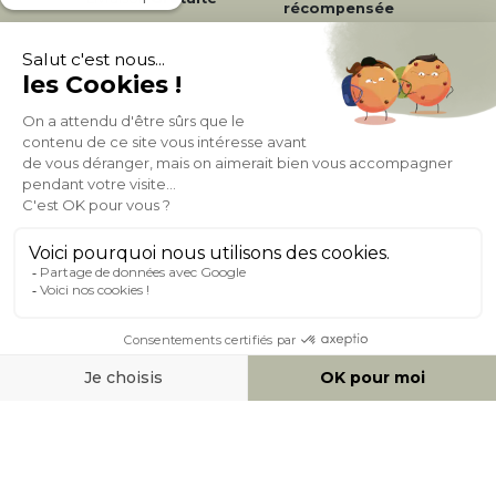
récompensée
Expédition
en
Appelez-nous Au
24/72h
050 92 00 74
À PROPOS DE MILIBOO
AIDE & CONTACT