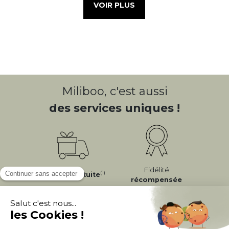
VOIR PLUS
Miliboo, c'est aussi
des services uniques !
Fidélité
(1)
Livraison
Gratuite
récompensée