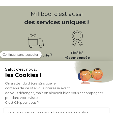
Miliboo, c'est aussi
des services uniques !
Fidélité
(1)
Livraison
Gratuite
récompensée
Expédition
en
Appelez-nous Au
24/72h
050 92 00 74