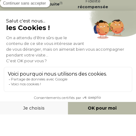
Fidélité
(1)
Livraison
Gratuite
récompensée
Expédition
en
Appelez-nous Au
24/72h
050 92 00 74
À PROPOS DE MILIBOO
AIDE & CONTACT