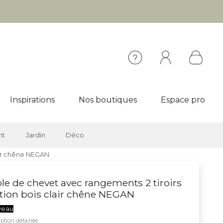
Inspirations
Nos boutiques
Espace pro
nt
Jardin
Déco
lair chêne NEGAN
le de chevet avec rangements 2 tiroirs
ition bois clair chêne NEGAN
veau
ption détaillée