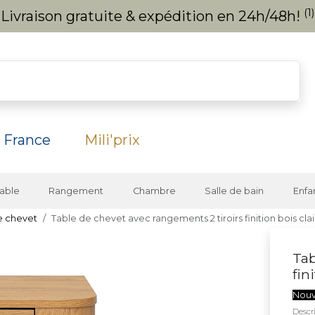
(1)
Livraison gratuite & expédition en 24h/48h!
 France
Mili'prix
able
Rangement
Chambre
Salle de bain
Enfa
e chevet
Table de chevet avec rangements 2 tiroirs finition bois c
Tab
fin
Nou
Descri