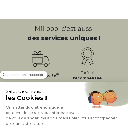
Miliboo, c'est aussi
des services uniques !
Fidélité
(1)
Livraison
Gratuite
récompensée
Expédition
en
Appelez-nous Au
24/72h
050 92 00 74