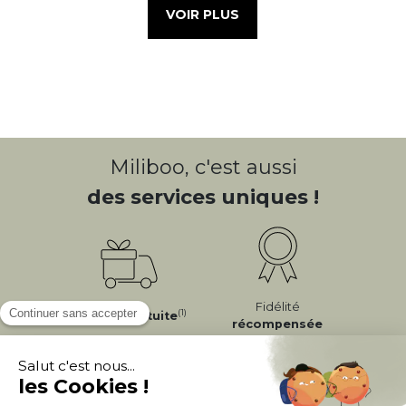
VOIR PLUS
Miliboo, c'est aussi
des services uniques !
Fidélité
(1)
Livraison
Gratuite
récompensée