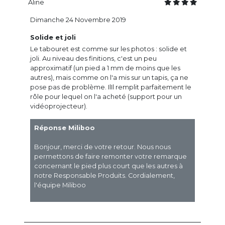
Aline
Dimanche 24 Novembre 2019
Solide et joli
Le tabouret est comme sur les photos : solide et
joli. Au niveau des finitions, c'est un peu
approximatif (un pied a 1 mm de moins que les
autres), mais comme on l'a mis sur un tapis, ça ne
pose pas de problème. IlIl remplit parfaitement le
rôle pour lequel on l'a acheté (support pour un
vidéoprojecteur).
Réponse Miliboo
Bonjour, merci de votre retour. Nous nous
permettons de faire remonter votre remarque
concernant le pied plus court que les autres à
notre Responsable Produits. Cordialement,
l'équipe Miliboo