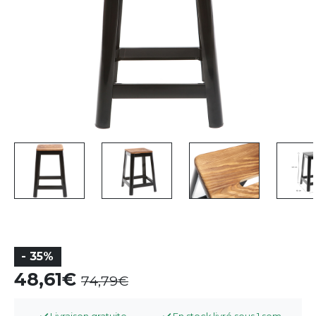
- 35%
48,61
74,79