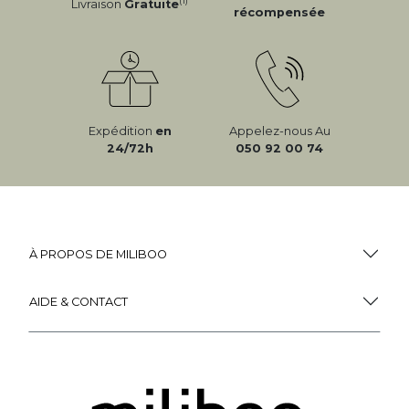
(1)
Livraison
Gratuite
récompensée
Expédition
en
Appelez-nous Au
24/72h
050 92 00 74
À PROPOS DE MILIBOO
AIDE & CONTACT