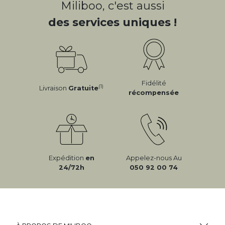
Miliboo, c'est aussi
des services uniques !
Fidélité
(1)
Livraison
Gratuite
récompensée
Expédition
en
Appelez-nous Au
24/72h
050 92 00 74