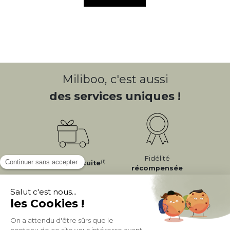
Miliboo, c'est aussi
des services uniques !
Fidélité
(1)
Livraison
Gratuite
récompensée