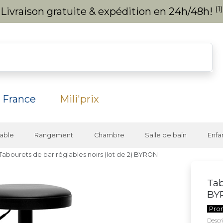
(1)
Livraison gratuite & expédition en 24h/48h!
 France
Mili'prix
able
Rangement
Chambre
Salle de bain
Enfa
Tabourets de bar réglables noirs (lot de 2) BYRON
Tab
BY
Pro
Descri