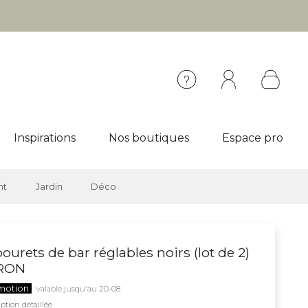
Inspirations
Nos boutiques
Espace pro
nt
Jardin
Déco
ourets de bar réglables noirs (lot de 2)
RON
motion
valable jusqu'au 20-08
ption détaillée