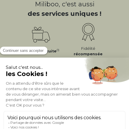
Miliboo, c'est aussi
des services uniques !
Fidélité
(1)
Livraison
Gratuite
récompensée
Expédition
en
Appelez-nous Au
24/72h
050 92 00 74