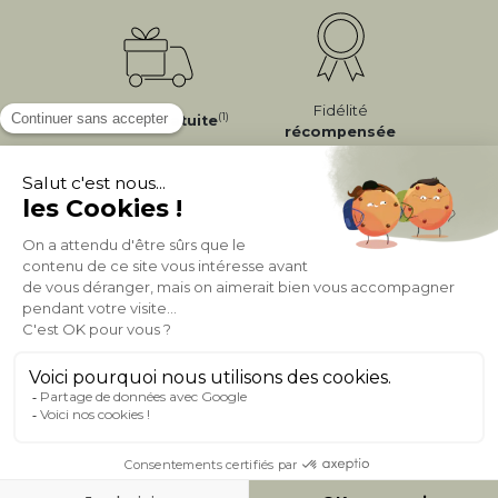
Fidélité
(1)
Livraison
Gratuite
récompensée
Expédition
en
Appelez-nous Au
24/72h
050 92 00 74
À PROPOS DE MILIBOO
AIDE & CONTACT