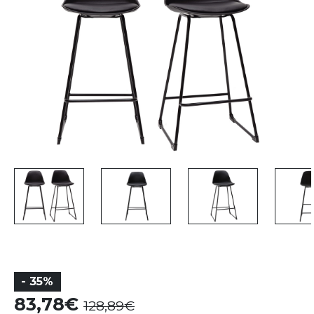
- 35%
83,78
128,89