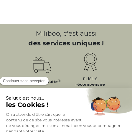
Miliboo, c'est aussi
des services uniques !
Fidélité
(1)
Livraison
Gratuite
récompensée
Expédition
en
Appelez-nous Au
24/72h
050 92 00 74