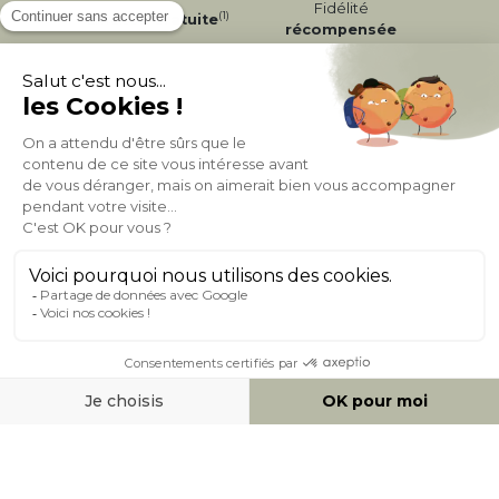
Fidélité
(1)
Livraison
Gratuite
récompensée
Expédition
en
Appelez-nous Au
24/72h
050 92 00 74
À PROPOS DE MILIBOO
AIDE & CONTACT