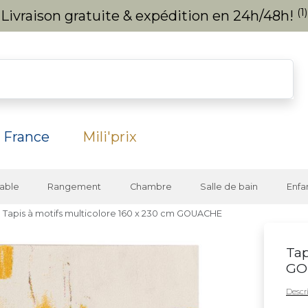
(1)
Livraison gratuite & expédition en 24h/48h!
 France
Mili'prix
able
Rangement
Chambre
Salle de bain
Enfa
Tapis à motifs multicolore 160 x 230 cm GOUACHE
Tap
GO
Descri