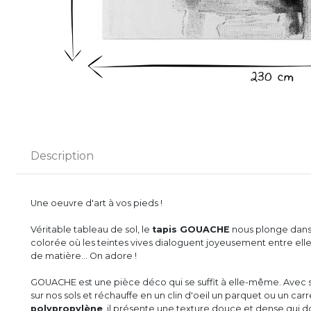
Description
Une oeuvre d'art à vos pieds !
Véritable tableau de sol, le
tapis GOUACHE
nous plonge dans l
colorée où les teintes vives dialoguent joyeusement entre elles. 
de matière... On adore !
GOUACHE est une pièce déco qui se suffit à elle-même. Avec sa p
sur nos sols et réchauffe en un clin d'oeil un parquet ou un car
polypropylène
, il présente une texture douce et dense qui 