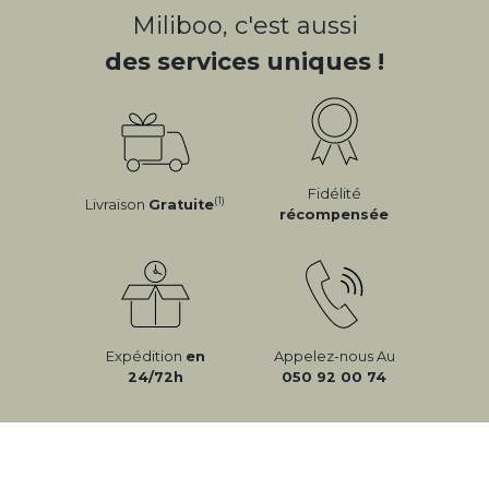
Miliboo, c'est aussi
des services uniques !
Fidélité
(1)
Livraison
Gratuite
récompensée
Expédition
en
Appelez-nous Au
24/72h
050 92 00 74