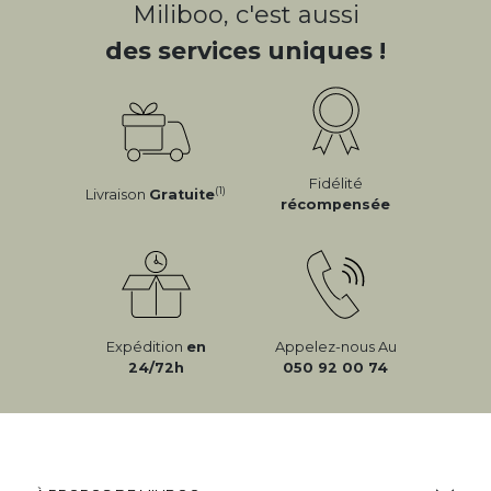
Miliboo, c'est aussi
des services uniques !
Fidélité
(1)
Livraison
Gratuite
récompensée
Expédition
en
Appelez-nous Au
24/72h
050 92 00 74