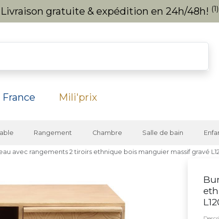
(1)
Livraison gratuite & expédition en 24h/48h!
 France
Mili'prix
able
Rangement
Chambre
Salle de bain
Enfa
eau avec rangements 2 tiroirs ethnique bois manguier massif gravé L
Bur
eth
L1
Descri