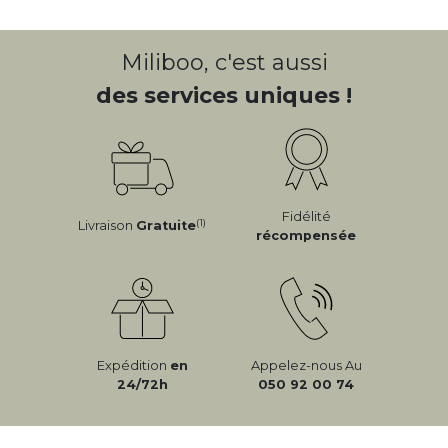
Miliboo, c'est aussi
des services uniques !
Fidélité
(1)
Livraison
Gratuite
récompensée
Expédition
en
Appelez-nous Au
24/72h
050 92 00 74