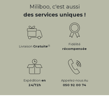
Miliboo, c'est aussi
des services uniques !
Fidélité
(1)
Livraison
Gratuite
récompensée
Expédition
en
Appelez-nous Au
24/72h
050 92 00 74