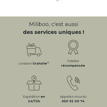
Miliboo, c'est aussi
des services uniques !
Fidélité
(1)
Livraison
Gratuite
récompensée
Expédition
en
Appelez-nous Au
24/72h
050 92 00 74